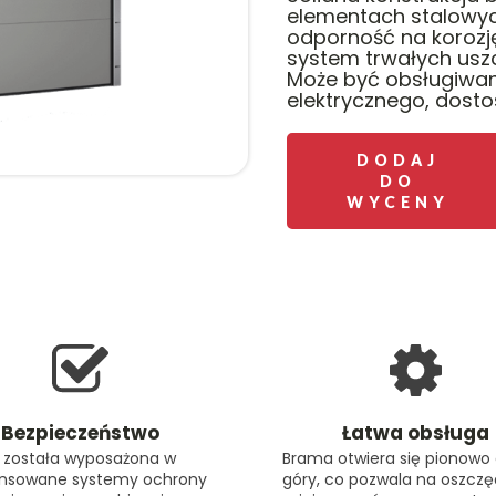
elementach stalowyc
odporność na koroz
system trwałych uszcz
Może być obsługiwa
elektrycznego, dosto
DODAJ
DO
WYCENY
Bezpieczeństwo
Łatwa obsługa
 została wyposażona w
Brama otwiera się pionowo
nsowane systemy ochrony
góry, co pozwala na oszcz