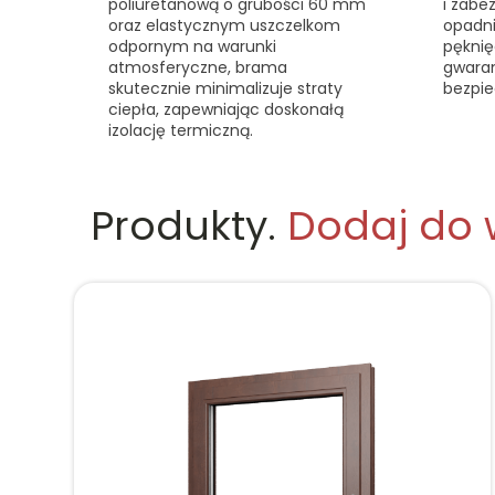
poliuretanową o grubości 60 mm
i zabe
oraz elastycznym uszczelkom
opadni
odpornym na warunki
pęknię
atmosferyczne, brama
gwaran
skutecznie minimalizuje straty
bezpie
ciepła, zapewniając doskonałą
izolację termiczną.
Produkty.
Dodaj do 