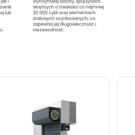
jak i
wytrzymałej blachy, sprężynach
kownik
skrętnych o trwałości co najmniej
ą lub
20 000 cykli oraz elementach
stalowych ocynkowanych, co
zapewnia jej długowieczność i
ąc
niezawodność.