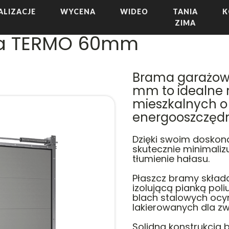
ALIZACJE
WYCENA
WIDEO
TANIA
K
ZIMA
a TERMO 60mm
Brama garażo
mm to idealne 
mieszkalnych o
energooszczędn
Dzięki swoim doskon
skutecznie minimaliz
tłumienie hałasu.
Płaszcz bramy składa
izolującą pianką pol
blach stalowych ocy
lakierowanych dla zw
Solidna konstrukcja