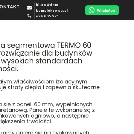
biuro@dom-
ONTAKT
kompleksowo.pl
694 805 921
wa segmentowa TERMO 60
rozwiązanie dla budynków
 wysokich standardach
ości.
ałym właściwościom izolacyjnym
uje straty ciepła i zapewnia skuteczne
 się z paneli 60 mm, wypełnionych
iuretanową. Panele te wykonane są z
nkowanych ogniowo, a następnie
iększenia trwałości.
 bramy opiera się na cynkowanych